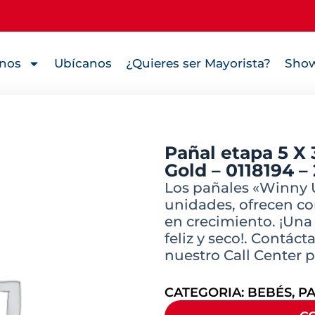
nos
Ubícanos
¿Quieres ser Mayorista?
Show
Pañal etapa 5 X
Gold – 0118194 –
Los pañales «Winny U
unidades, ofrecen c
en crecimiento. ¡Una
feliz y seco!. Contác
nuestro Call Center p
CATEGORIA:
BEBÉS
,
PA