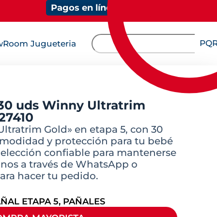
Pagos en línea
PQ
Room Jugueteria
 30 uds Winny Ultratrim
 27410
ltratrim Gold» en etapa 5, con 30
omodidad y protección para tu bebé
 elección confiable para mantenerse
tanos a través de WhatsApp o
ara hacer tu pedido.
ÑAL ETAPA 5
,
PAÑALES