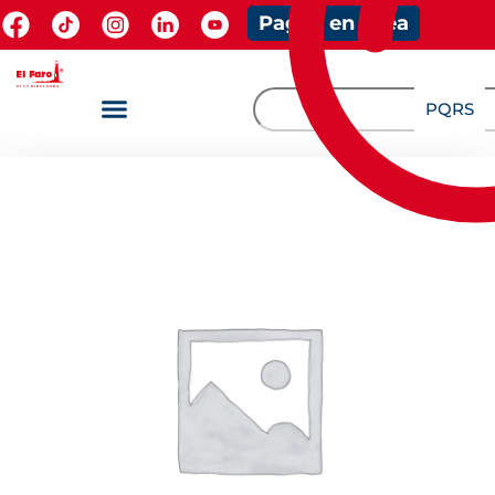
Pagos en línea
PQRS