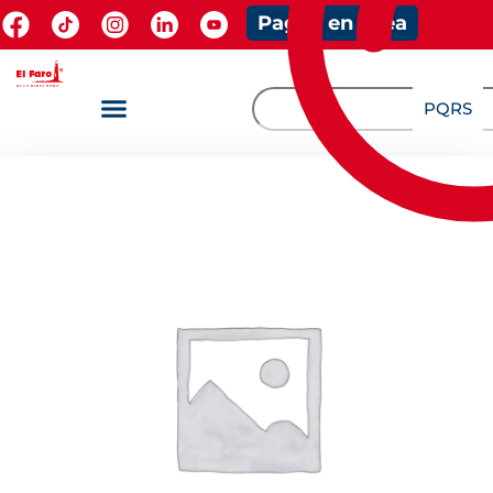
Pagos en línea
PQRS