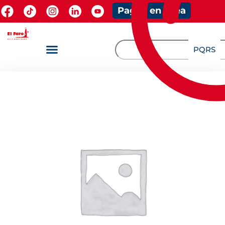
Pagos en línea
PQRS