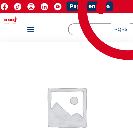
Pagos en línea
PQRS