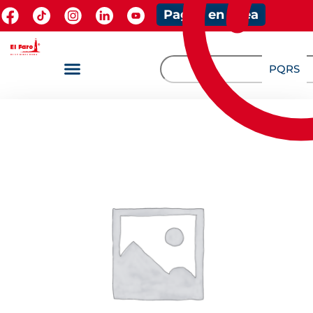
Pagos en línea
PQRS