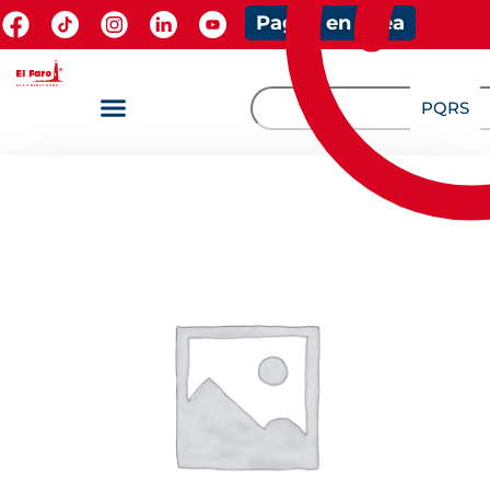
Pagos en línea
PQRS