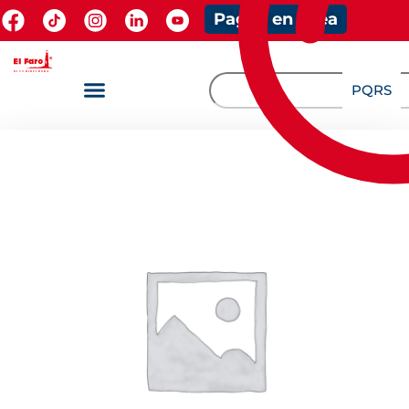
Pagos en línea
PQRS