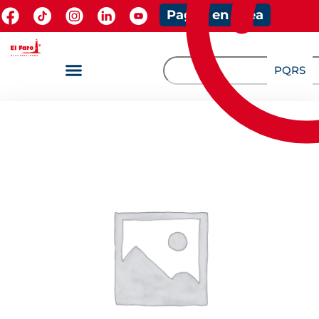
Pagos en línea
PQRS