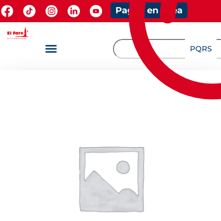
Pagos en línea
PQRS