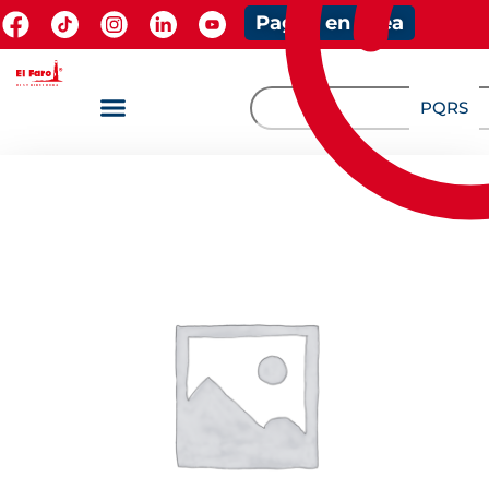
Pagos en línea
PQRS