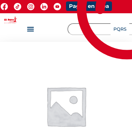
Pagos en línea
PQRS