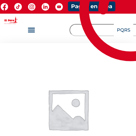
Pagos en línea
PQRS