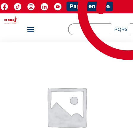
Pagos en línea
PQRS