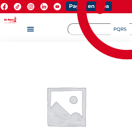
Pagos en línea
PQRS