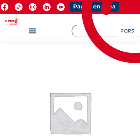
Pagos en línea
PQRS