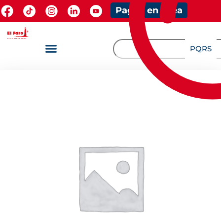
Pagos en línea
PQRS