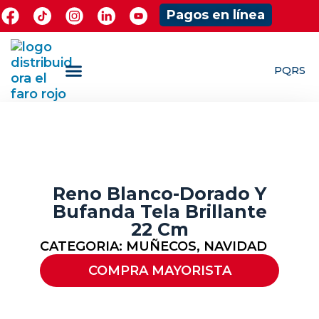
Pagos en línea
PQRS
¿Quieres ser Mayorista?
ShowRoom Jugueteria
Reno Blanco-Dorado Y
Bufanda Tela Brillante
22 Cm
CATEGORIA:
MUÑECOS
,
NAVIDAD
COMPRA MAYORISTA