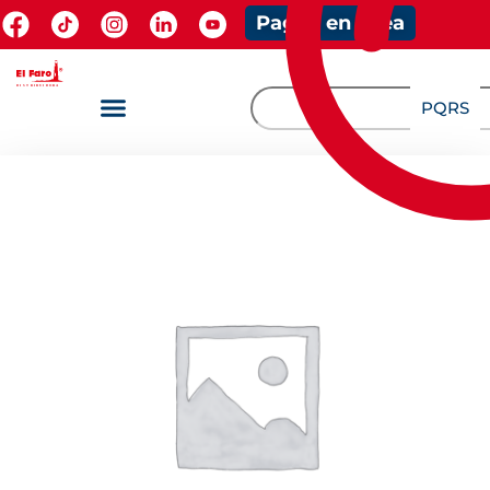
Pagos en línea
PQRS