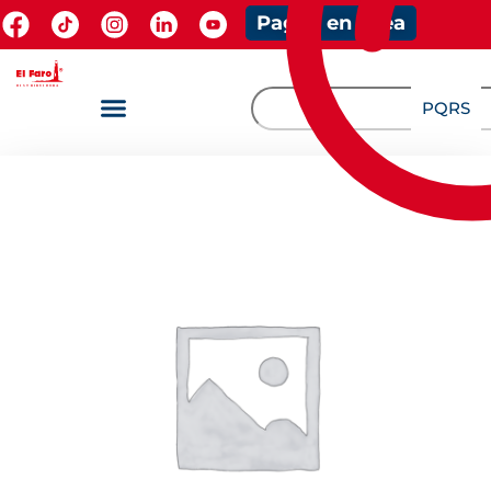
Pagos en línea
PQRS