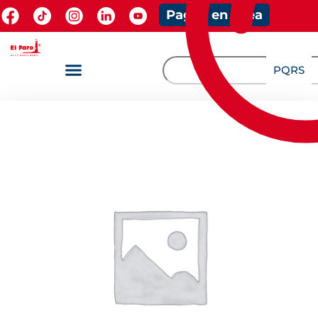
Pagos en línea
PQRS