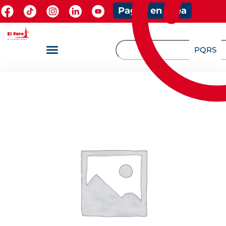
Pagos en línea
PQRS