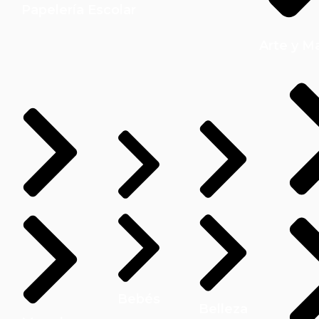
Papelería Escolar
Arte y M
Bebés
Belleza