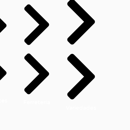
tes
Ferretería
Variedades