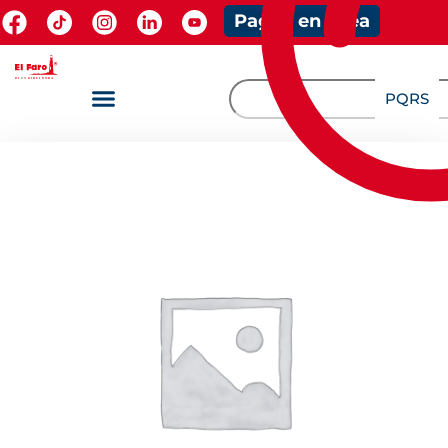
Pagos en línea
PQRS