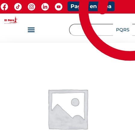
Pagos en línea
PQRS