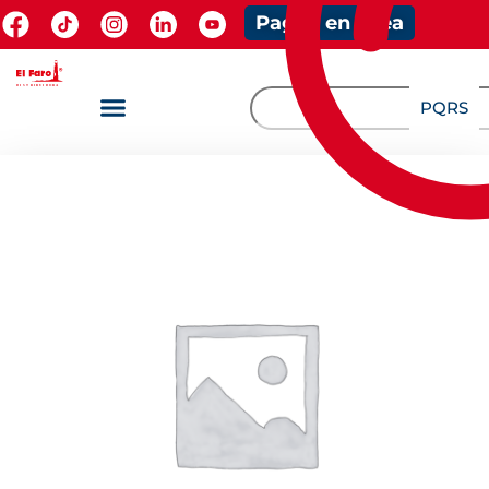
Pagos en línea
PQRS